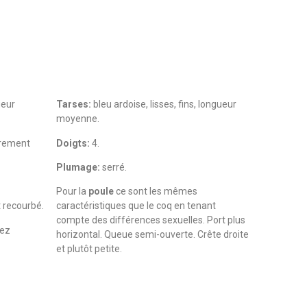
ueur
Tarses:
bleu ardoise, lisses, fins, longueur
moyenne.
èrement
Doigts:
4.
Plumage:
serré.
Pour la
poule
ce sont les mêmes
 recourbé.
caractéristiques que le coq en tenant
compte des différences sexuelles. Port plus
sez
horizontal. Queue semi-ouverte. Crête droite
et plutôt petite.