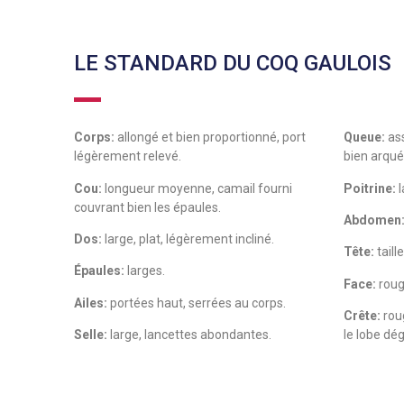
LE STANDARD DU COQ GAULOIS
Corps:
allongé et bien proportionné, port
Queue:
ass
légèrement relevé.
bien arqué
Cou:
longueur moyenne, camail fourni
Poitrine:
l
couvrant bien les épaules.
Abdomen
Dos:
large, plat, légèrement incliné.
Tête:
tail
Épaules:
larges.
Face:
rouge
Ailes:
portées haut, serrées au corps.
Crête:
roug
Selle:
large, lancettes abondantes.
le lobe dé