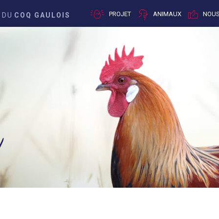
PROJET
NOUS
ANIMAUX
 DU
COQ GAULOIS
x