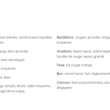
ez relevée, nombreuses faucilles
Barbillons:
rouges, arrondis, long
es.
moyenne.
arge, bien arrondie.
Oreillons:
blanc nacré, toléré lég
bordés de rouge, assez grands.
:
bien développé.
Yeux:
iris rouge orangé.
le moyenne
Bec:
corne foncé, fort, légèrement
, lisse.
Cuisses:
bien proportionnées, as
e, simple, droite, taille moyenne ;
dégagées.
gagé de la nuque.