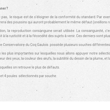
nner?
e pas, le risque est de s’éloigner de la conformité du standard. Par ex
ra des poussins qui auront probablement le même défaut (oreillons rou
tion, la reproduction consanguine serait utilisée. La consanguinité, c
 à la rusticité et à la fécondité des sujets à venir. Ces derniers sont plu
 le Conservatoire du Coq Gaulois possède plusieurs souches différentes
 les plus importantes sur lesquelles nous allons appuyer notre sélection
leur des yeux, la couleur des œufs, la subtilité du dessin de la plume, et 
squelles on retrouve le plus de défauts.
 et 4 poules sélectionnés par souche.